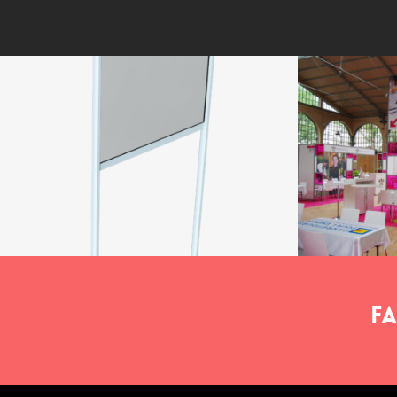
Plexiglass sur pied pour
IG Modu
Fa
comptoir
Setacry
5 mai 2020
Une installati
setacryl