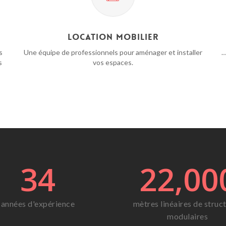
Location mobilier
s
Une équipe de professionnels pour aménager et installer
…
s
vos espaces.
34
22,00
années d'expérience
mètres linéaires de struc
modulaires