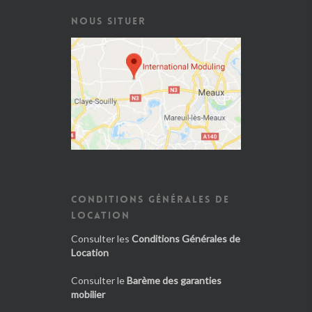
NOUS SITUER
CONDITIONS GÉNÉRALES DE
LOCATION
Consulter les
Conditions Générales de
Location
Consulter le
Barème des garanties
mobilier