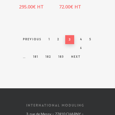
295.00
€
HT
72.00
€
HT
Previous
1
2
3
4
5
6
…
181
182
183
Next
INTERNATIONAL MODULING
3, rue de Messy – 77410 CHARNY –