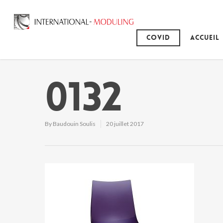
Covid
Accueil
0132
By
Baudouin Soulis
20 juillet 2017