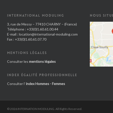
INTERNATIONAL MODULING
NOUS SITU
3, rue de Messy – 77410 CHARNY – (France)
Téléphone : +33(0)1.60.61.00.44
E-mail :
location@international-moduling.com
Fax : +33(0)1.60.61.07.70
MENTIONS LÉGALES
Consulter les
mentions légales
INDEX ÉGALITÉ PROFESSIONNELLE
Consulter l'
index Hommes - Femmes
© 2026 INTERNATION MODULING. All Rights Reserved.