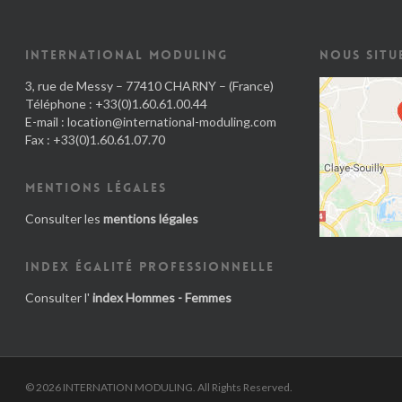
INTERNATIONAL MODULING
NOUS SITU
3, rue de Messy – 77410 CHARNY – (France)
Téléphone : +33(0)1.60.61.00.44
E-mail :
location@international-moduling.com
Fax : +33(0)1.60.61.07.70
MENTIONS LÉGALES
Consulter les
mentions légales
INDEX ÉGALITÉ PROFESSIONNELLE
Consulter l'
index Hommes - Femmes
© 2026 INTERNATION MODULING. All Rights Reserved.