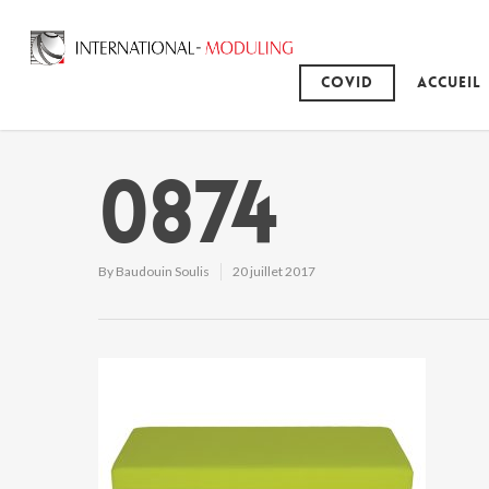
Covid
Accueil
0874
By
Baudouin Soulis
20 juillet 2017