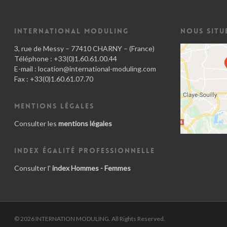
INTERNATIONAL MODULING
NOUS SITU
3, rue de Messy – 77410 CHARNY – (France)
Téléphone : +33(0)1.60.61.00.44
E-mail :
location@international-moduling.com
Fax : +33(0)1.60.61.07.70
MENTIONS LÉGALES
Consulter les
mentions légales
INDEX ÉGALITÉ PROFESSIONNELLE
Consulter l'
index Hommes - Femmes
© 2026 INTERNATION MODULING. All Rights Reserved.