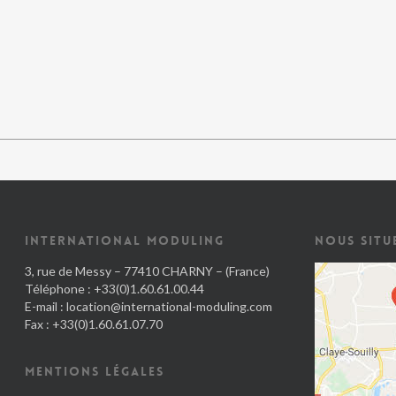
INTERNATIONAL MODULING
NOUS SITU
3, rue de Messy – 77410 CHARNY – (France)
Téléphone : +33(0)1.60.61.00.44
E-mail :
location@international-moduling.com
Fax : +33(0)1.60.61.07.70
MENTIONS LÉGALES