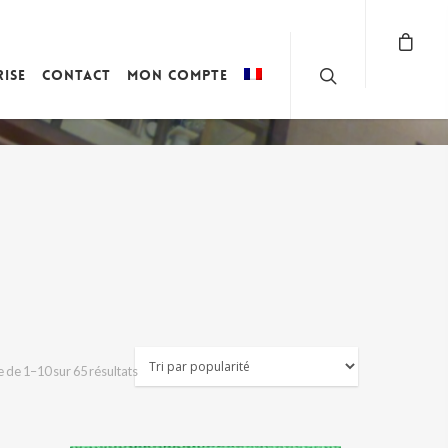
rise
Contact
Mon compte
Trié
 de 1–10 sur 65 résultats
par
popularité