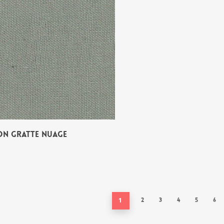
N GRATTE NUAGE
1
2
3
4
5
6