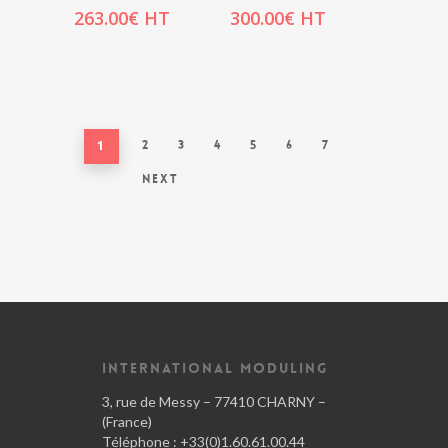
263.00
€
HT
300.00
€
HT
1
2
3
4
5
6
7
Next
INTERNATIONAL MODULING
3, rue de Messy – 77410 CHARNY –
(France)
Téléphone : +33(0)1.60.61.00.44