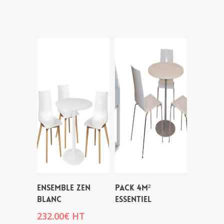
ENSEMBLE ZEN
PACK 4M²
BLANC
ESSENTIEL
232.00
€
HT