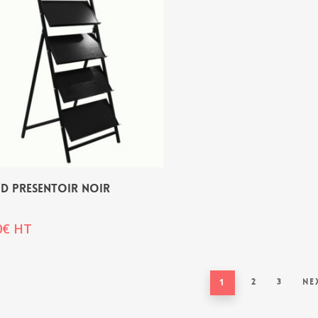
D PRESENTOIR NOIR
0
€
HT
1
2
3
Ne