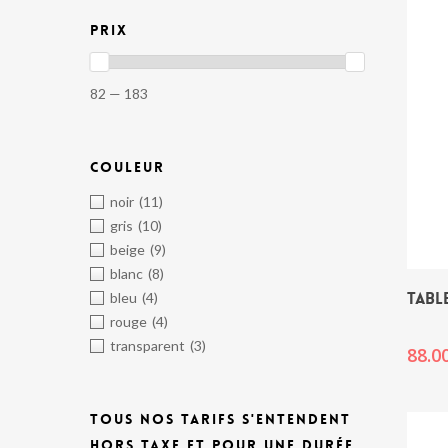
PRIX
82 — 183
COULEUR
noir
(11)
gris
(10)
beige
(9)
blanc
(8)
TABL
bleu
(4)
rouge
(4)
transparent
(3)
88.0
TOUS NOS TARIFS S'ENTENDENT
HORS TAXE ET POUR UNE DURÉE