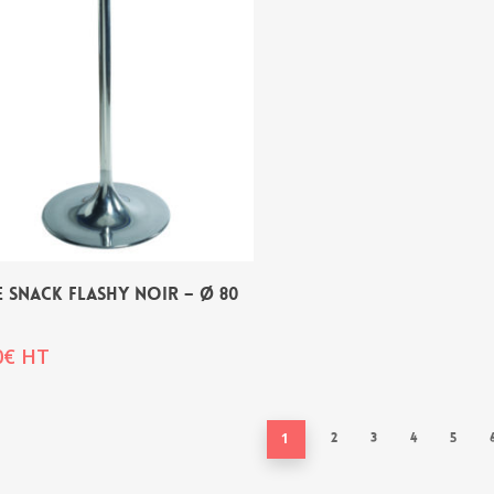
E SNACK FLASHY NOIR – Ø 80
0
€
HT
1
2
3
4
5