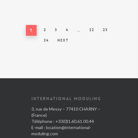
1
2
3
4
…
22
23
24
Next
INTERNATIONAL MODULING
3, rue de Messy – 77410 CHARNY –
(France)
Téléphone : +33(0)1.60.61.00.44
E-mail :
location@international-
moduling.com