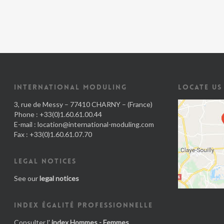
INTERNATIONAL MODULING
LOCATE US
3, rue de Messy – 77410 CHARNY – (France)
Phone : +33(0)1.60.61.00.44
E-mail :
location@international-moduling.com
Fax : +33(0)1.60.61.07.70
LEGAL NOTICES
See our
legal notices
INDEX ÉGALITÉ PROFESSIONNELLE
Consulter l'
index Hommes - Femmes