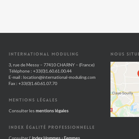
INTERNATIONAL MODULING
NOUS SITU
3, rue de Messy – 77410 CHARNY – (France)
Téléphone : +33(0)1.60.61.00.44
E-mail :
location@international-moduling.com
Fax : +33(0)1.60.61.07.70
MENTIONS LÉGALES
Consulter les
mentions légales
INDEX ÉGALITÉ PROFESSIONNELLE
Consulter l'
index Hommes - Femmes