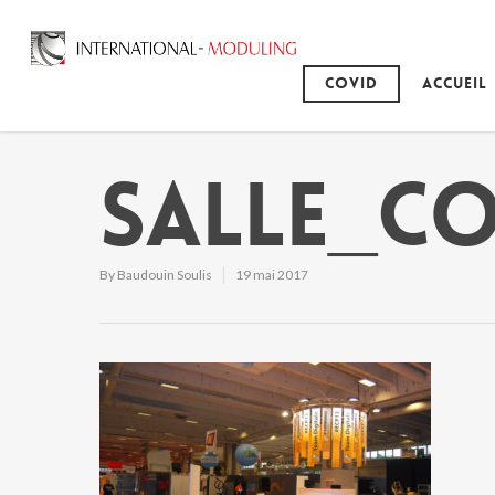
Covid
Accueil
salle_c
By
Baudouin Soulis
19 mai 2017