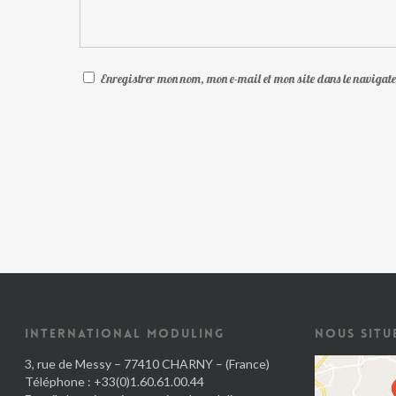
Enregistrer mon nom, mon e-mail et mon site dans le naviga
INTERNATIONAL MODULING
NOUS SITU
3, rue de Messy – 77410 CHARNY – (France)
Téléphone : +33(0)1.60.61.00.44