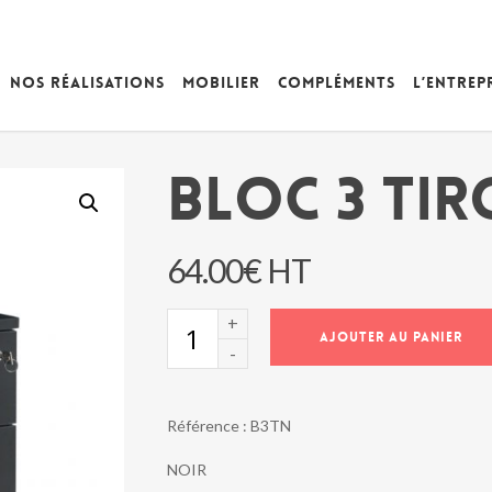
Nos réalisations
Mobilier
Compléments
L’entrep
BLOC 3 TIR
64.00
€
HT
quantité
AJOUTER AU PANIER
de
BLOC
3
TIROIRS
Référence :
B3TN
NOIR
NOIR