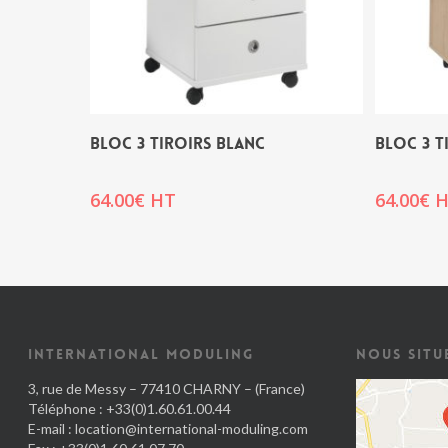
BLOC 3 TIROIRS BLANC
BLOC 3 T
64.00
€
HT
64.00
€
H
INTERNATIONAL MODULING
NOUS SITU
3, rue de Messy – 77410 CHARNY – (France)
Téléphone : +33(0)1.60.61.00.44
E-mail :
location@international-moduling.com