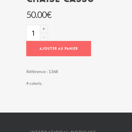
50.00
€
quantité
de
Chaise
CASSU
AJOUTER AU PANIER
Référence :
1368
4 coloris.