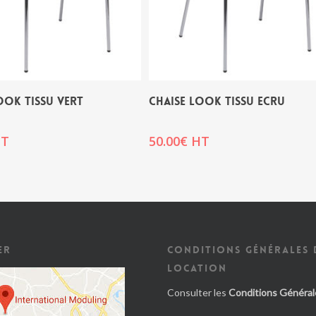
OOK TISSU VERT
CHAISE LOOK TISSU ECRU
T
50.00
€
HT
ER
CONDITIONS GÉNÉRALES 
LOCATION
Consulter les
Conditions Général