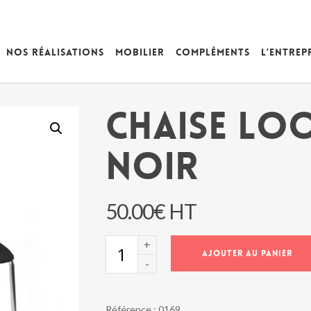
Nos réalisations
Mobilier
Compléments
L’entrep
CHAISE LOO
NOIR
50.00
€
HT
quantité
AJOUTER AU PANIER
de
CHAISE
LOOK
TISSU
Référence :
0169
NOIR