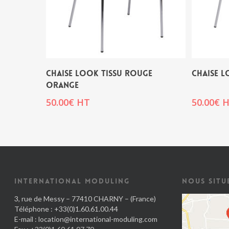
CHAISE LOOK TISSU ROUGE
CHAISE L
ORANGE
50.00
€
HT
50.00
€
H
INTERNATIONAL MODULING
NOUS SITU
3, rue de Messy – 77410 CHARNY – (France)
Téléphone : +33(0)1.60.61.00.44
E-mail :
location@international-moduling.com