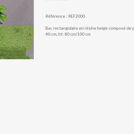
PLANTES
VERTES
Référence :
REF2000
ET
FLEURIES
Bac rectangulaire en résine beige composé de pl
1,00M
40 cm, ht: 80 cm/100 cm