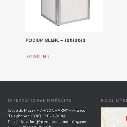
PODIUM BLANC – 60x60x60
78.00
€
HT
INTERNATIONAL MODULING
NOUS SITU
3, rue de Messy – 77410 CHARNY – (France)
Téléphone : +33(0)1.60.61.00.44
E-mail :
location@international-moduling.com