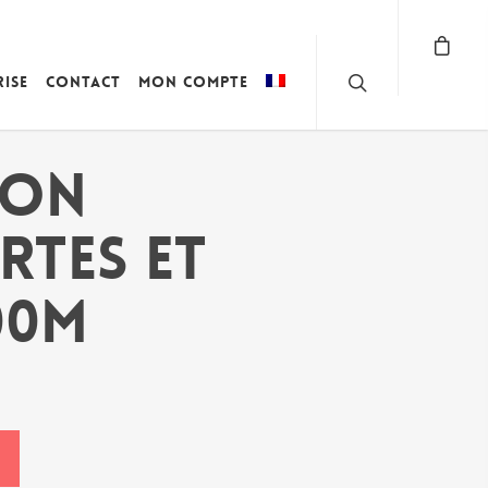
rise
Contact
Mon compte
ION
RTES ET
00M