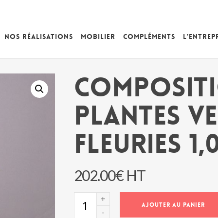
Nos réalisations
Mobilier
Compléments
L’entrep
COMPOSIT
PLANTES VE
FLEURIES 1,
202.00
€
HT
quantité
AJOUTER AU PANIER
de
COMPOSITION