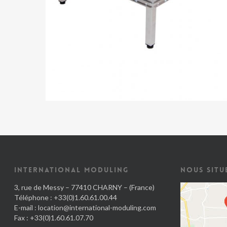
INTERNATIONAL MODULING
NOUS SITU
3, rue de Messy – 77410 CHARNY – (France)
Téléphone : +33(0)1.60.61.00.44
E-mail :
location@international-moduling.com
Fax : +33(0)1.60.61.07.70