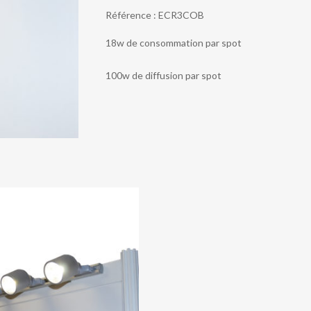
3
Référence :
ECR3COB
SPOTS
COB
18w de consommation par spot
LED
100w de diffusion par spot