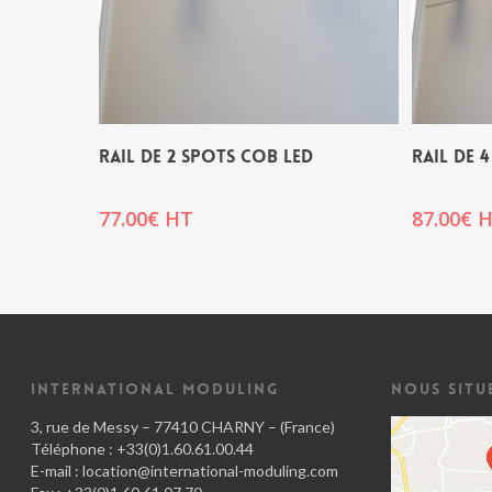
RAIL DE 2 SPOTS COB LED
RAIL DE 
77.00
€
HT
87.00
€
H
INTERNATIONAL MODULING
NOUS SITU
3, rue de Messy – 77410 CHARNY – (France)
Téléphone : +33(0)1.60.61.00.44
E-mail :
location@international-moduling.com