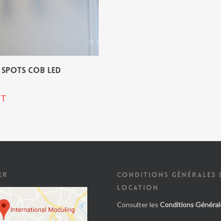
4 SPOTS COB LED
T
ER
CONDITIONS GÉNÉRALES 
LOCATION
Consulter les
Conditions Général