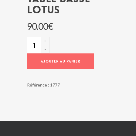
LOTUS
90.00
€
quantité
de
Table
basse
AJOUTER AU PANIER
LOTUS
Référence :
1777