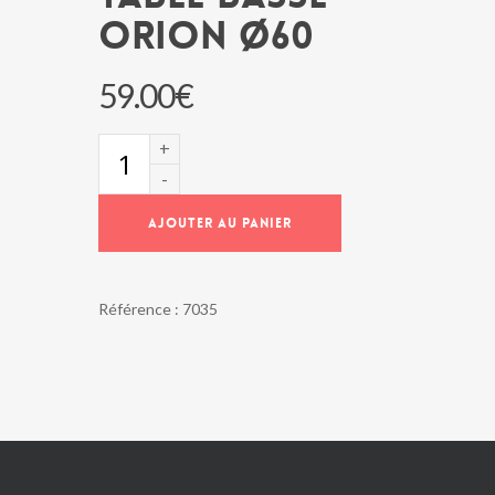
ORION Ø60
59.00
€
quantité
de
Table
basse
AJOUTER AU PANIER
ORION
Ø60
Référence :
7035