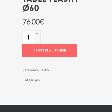
Ø60
76.00
€
quantité
de
Table
FLASHY
AJOUTER AU PANIER
Ø60
Référence :
1789
Plateau pin.