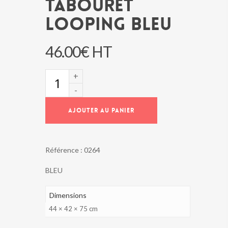
TABOURET
LOOPING BLEU
46.00
€
HT
quantité
de
TABOURET
LOOPING
AJOUTER AU PANIER
BLEU
Référence :
0264
BLEU
Dimensions
44 × 42 × 75 cm