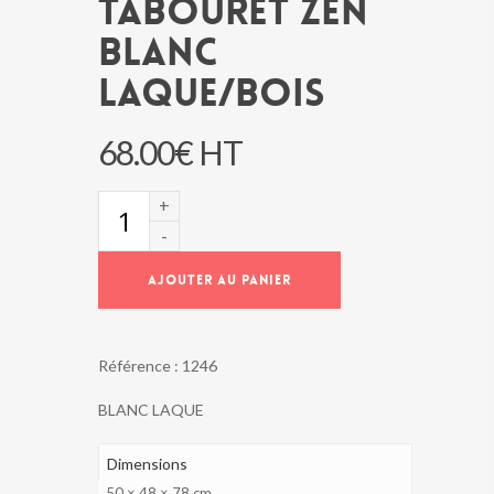
TABOURET ZEN
BLANC
LAQUE/BOIS
68.00
€
HT
quantité
de
TABOURET
ZEN
AJOUTER AU PANIER
BLANC
LAQUE/BOIS
Référence :
1246
BLANC LAQUE
Dimensions
50 × 48 × 78 cm