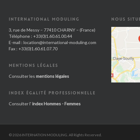
INTERNATIONAL MODULING
NOUS SITU
3, rue de Messy – 77410 CHARNY – (France)
Téléphone : +33(0)1.60.61.00.44
E-mail :
location@international-moduling.com
Fax : +33(0)1.60.61.07.70
MENTIONS LÉGALES
Consulter les
mentions légales
INDEX ÉGALITÉ PROFESSIONNELLE
Consulter l'
index Hommes - Femmes
© 2026 INTERNATION MODULING. All Rights Reserved.