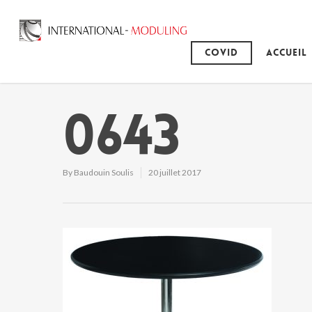
Covid
Accueil
0643
By
Baudouin Soulis
20 juillet 2017