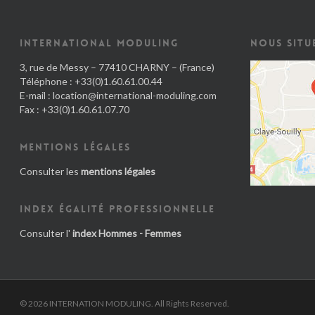
INTERNATIONAL MODULING
NOUS SITU
3, rue de Messy – 77410 CHARNY – (France)
Téléphone : +33(0)1.60.61.00.44
E-mail :
location@international-moduling.com
Fax : +33(0)1.60.61.07.70
MENTIONS LÉGALES
Consulter les
mentions légales
INDEX ÉGALITÉ PROFESSIONNELLE
Consulter l'
index Hommes - Femmes
© 2026 INTERNATION MODULING. All Rights Reserved.