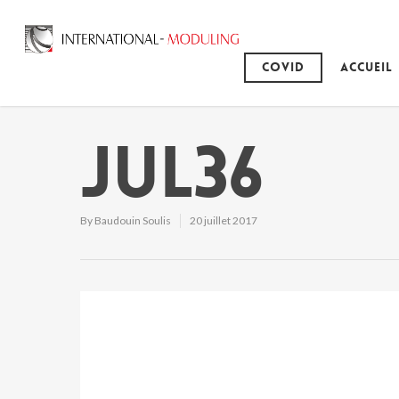
Covid
Accueil
JUL36
By
Baudouin Soulis
20 juillet 2017