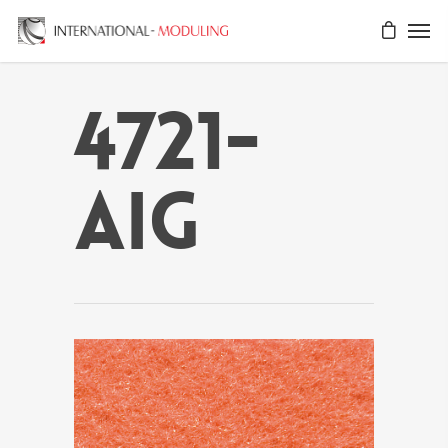
4721-
AIG