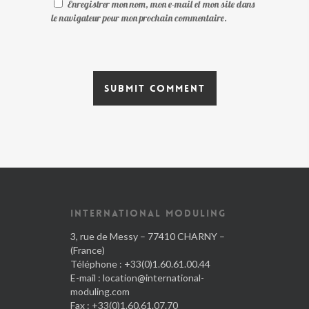
Enregistrer mon nom, mon e-mail et mon site dans
le navigateur pour mon prochain commentaire.
INTERNATIONAL MODULING
3, rue de Messy – 77410 CHARNY –
(France)
Téléphone : +33(0)1.60.61.00.44
E-mail :
location@international-
moduling.com
Fax : +33(0)1.60.61.07.70