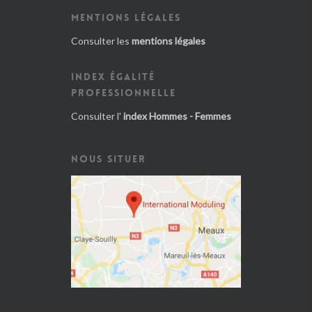
MENTIONS LÉGALES
Consulter les
mentions légales
INDEX ÉGALITÉ
PROFESSIONNELLE
Consulter l'
index Hommes - Femmes
NOUS SITUER