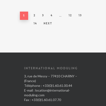
1
2
3
4
…
12
13
14
Next
INTERNATIONAL MODULING
3, rue de Messy – 77410 CHARNY –
(France)
Téléphone : +33(0)1.60.61.00.44
E-mail :
location@international-
moduling.com
Fax : +33(0)1.60.61.07.70