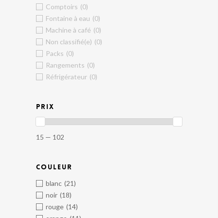
Comptoirs
(0)
Fontaine à eau
(0)
Machine à café
(0)
Non classifié(e)
(0)
Packs
(0)
Rangements
(0)
Réfrigérateur
(0)
PRIX
15 — 102
COULEUR
blanc
(21)
noir
(18)
rouge
(14)