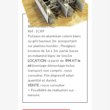
PROTECTION CLOISON MOBILE
SUR ROULETTES
Réf : 1CRP
Poteaux en aluminium coloris blanc
ou gris hauteur 2m autoportant
sur platines lourdes ; Plexiglass
incolore de 1m x 1m partie basse
en mélaminé blanc de 1mx1m
LOCATION :
à partir de
89€ HT le
ml
(montage démontage inclus
transport non compris ; nous
consulter. Prix dégressif selon
quantité et durée).
VENTE :
nous consulter
> Possibilité de réalisation sur-
mesure.