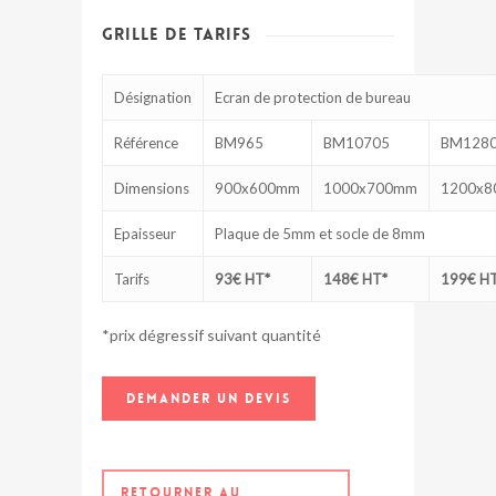
GRILLE DE TARIFS
Désignation
Ecran de protection de bureau
Référence
BM965
BM10705
BM128
Dimensions
900x600mm
1000x700mm
1200x
Epaisseur
Plaque de 5mm et socle de 8mm
Tarifs
93€ HT*
148€ HT*
199€ H
*prix dégressif suivant quantité
DEMANDER UN DEVIS
RETOURNER AU