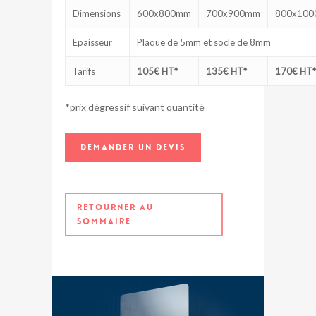
Dimensions
600x800mm
700x900mm
800x10
Epaisseur
Plaque de 5mm et socle de 8mm
Tarifs
105€ HT*
135€ HT*
170€ HT*
*prix dégressif suivant quantité
DEMANDER UN DEVIS
RETOURNER AU
SOMMAIRE