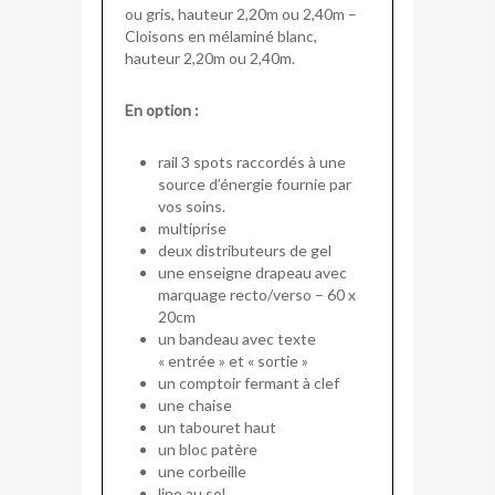
ou gris, hauteur 2,20m ou 2,40m –
Cloisons en mélaminé blanc,
hauteur 2,20m ou 2,40m.
En option :
rail 3 spots raccordés à une
source d’énergie fournie par
vos soins.
multiprise
deux
distributeurs de gel
une enseigne drapeau avec
marquage recto/verso – 60 x
20cm
un bandeau avec texte
« entrée » et « sortie »
un comptoir fermant à clef
une chaise
un tabouret haut
un bloc patère
une corbeille
lino au sol