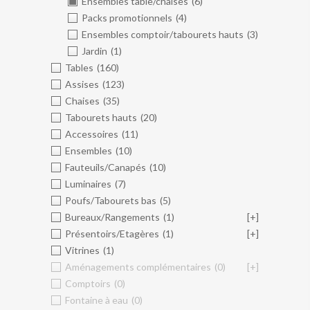
Ensembles table/chaises
(6)
Packs promotionnels
(4)
Ensembles comptoir/tabourets hauts
(3)
Jardin
(1)
Tables
(160)
Assises
(123)
Chaises
(35)
Tabourets hauts
(20)
Accessoires
(11)
Ensembles
(10)
Fauteuils/Canapés
(10)
Luminaires
(7)
Poufs/Tabourets bas
(5)
Bureaux/Rangements
(1)
[+]
Présentoirs/Etagères
(1)
[+]
Vitrines
(1)
Aménagements complémentaires
(0)
[+]
Comptoirs
(0)
Fontaine à eau
(0)