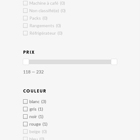
Machine à café
(0)
Non classifié(e)
(0)
Packs
(0)
Rangements
(0)
Réfrigérateur
(0)
PRIX
118 — 232
COULEUR
blanc
(3)
gris
(1)
noir
(1)
rouge
(1)
beige
(0)
bleu
(0)