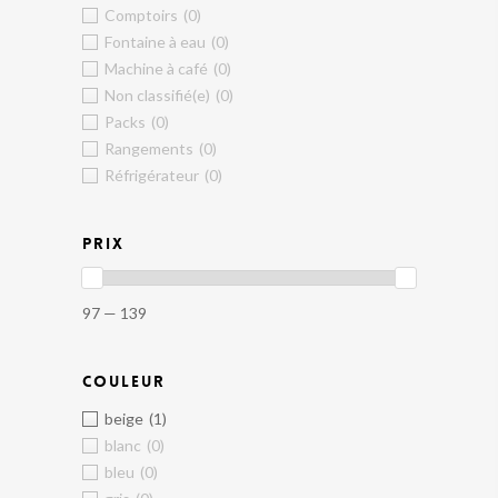
Comptoirs
(0)
Fontaine à eau
(0)
Machine à café
(0)
Non classifié(e)
(0)
Packs
(0)
Rangements
(0)
Réfrigérateur
(0)
PRIX
97 — 139
COULEUR
beige
(1)
blanc
(0)
bleu
(0)