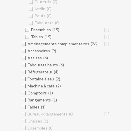
Fauteuils
(0)
Jardin
(0)
Poufs
(0)
Tabourets
(0)
Ensembles
(15)
[+]
Tables
(15)
[+]
Aménagements complémentaires
(26)
[+]
Accessoires
(9)
Assises
(6)
Tabourets hauts
(6)
Réfrigérateur
(4)
Fontaine à eau
(2)
Machine à café
(2)
Comptoirs
(1)
Rangements
(1)
Tables
(1)
Bureaux/Rangements
(0)
[+]
Chaises
(0)
Ensembles
(0)