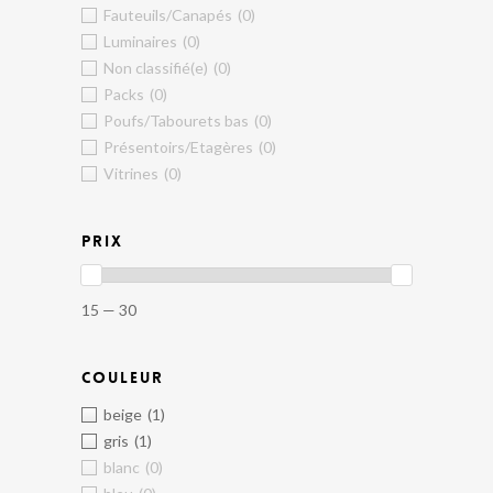
Fauteuils/Canapés
(0)
Luminaires
(0)
Non classifié(e)
(0)
Packs
(0)
Poufs/Tabourets bas
(0)
Présentoirs/Etagères
(0)
Vitrines
(0)
PRIX
15 — 30
COULEUR
beige
(1)
gris
(1)
blanc
(0)