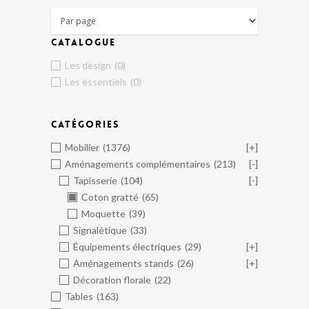
CATALOGUE
Les design
(0)
Les essentiels
(0)
CATÉGORIES
Mobilier
(1376)
[+]
Aménagements complémentaires
(213)
[-]
Tapisserie
(104)
[-]
Coton gratté
(65)
Moquette
(39)
Signalétique
(33)
Équipements électriques
(29)
[+]
Aménagements stands
(26)
[+]
Décoration florale
(22)
Tables
(163)