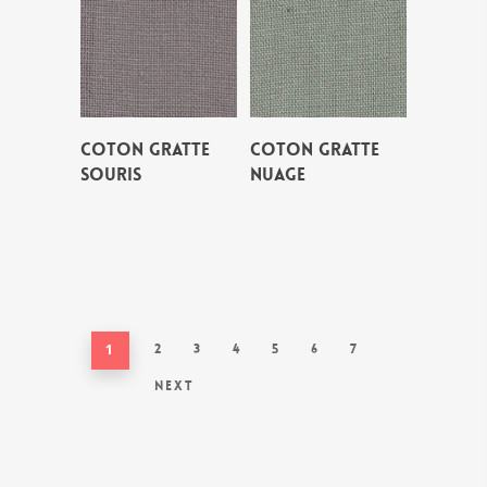
COTON GRATTE
COTON GRATTE
SOURIS
NUAGE
1
2
3
4
5
6
7
Next