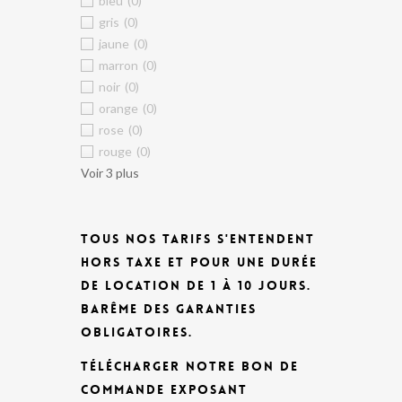
bleu
(0)
gris
(0)
jaune
(0)
marron
(0)
noir
(0)
orange
(0)
rose
(0)
rouge
(0)
Voir 3 plus
TOUS NOS TARIFS S'ENTENDENT
HORS TAXE ET POUR UNE DURÉE
DE LOCATION DE 1 À 10 JOURS.
BARÊME DES GARANTIES
OBLIGATOIRES.
TÉLÉCHARGER NOTRE BON DE
COMMANDE EXPOSANT