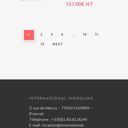
157.00
€
HT
1
2
3
4
…
10
11
12
Next
INTERNATIONAL MODULING
3, rue de Messy – 77410 CHARNY –
(France)
Téléphone : +33(0)1.60.61.00.44
E-mail :
location@international-