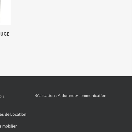
OUGE
Réalisation :
Aldorande-communication
DE
es de Location
 mobilier