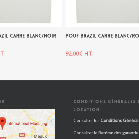
ZIL CARRE BLANC/NOIR
POUF BRAZIL CARRE BLANC/R
T
92.00
€
HT
ER
CONDITIONS GÉNÉRALES 
LOCATION
Consulter les
Conditions Général
Consulter le
Barème des garanties