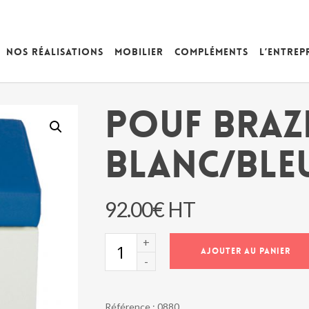
Nos réalisations
Mobilier
Compléments
L’entrep
POUF BRAZ
BLANC/BLE
92.00
€
HT
quantité
AJOUTER AU PANIER
de
POUF
BRAZIL
CARRE
Référence :
0880
BLANC/BLEU