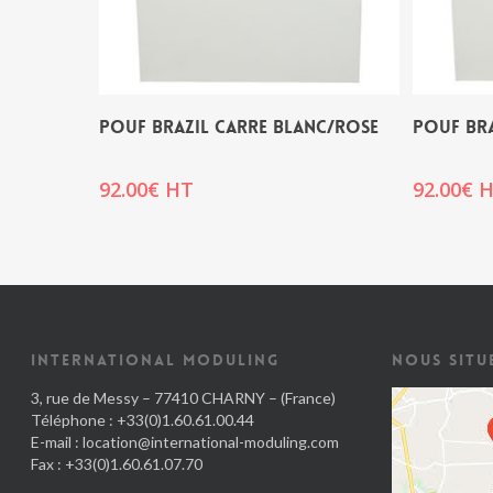
POUF BRAZIL CARRE BLANC/ROSE
POUF BRA
92.00
€
HT
92.00
€
H
INTERNATIONAL MODULING
NOUS SITU
3, rue de Messy – 77410 CHARNY – (France)
Téléphone : +33(0)1.60.61.00.44
E-mail :
location@international-moduling.com
Fax : +33(0)1.60.61.07.70