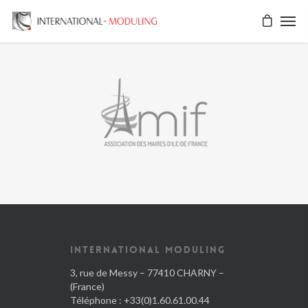
INTERNATIONAL MODULING
3, rue de Messy – 77410 CHARNY –
(France)
Téléphone : +33(0)1.60.61.00.44