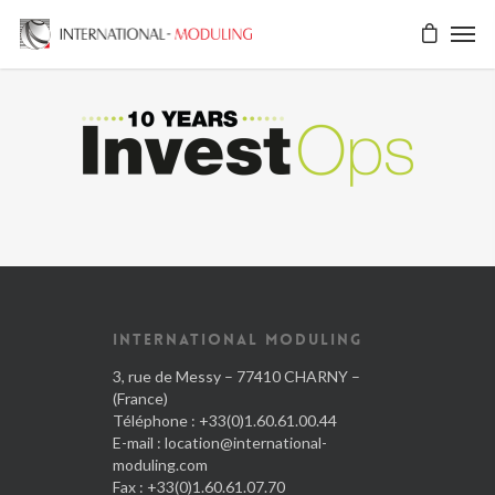
INTERNATIONAL MODULING
3, rue de Messy – 77410 CHARNY –
(France)
Téléphone : +33(0)1.60.61.00.44
E-mail :
location@international-
moduling.com
Fax : +33(0)1.60.61.07.70