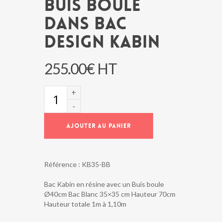
BUIS BOULE
DANS BAC
DESIGN KABIN
255.00
€
HT
quantité
de
BUIS
BOULE
AJOUTER AU PANIER
DANS
BAC
DESIGN
KABIN
Référence :
KB35-BB
Bac Kabin en résine avec un Buis boule
Ø40cm Bac Blanc 35×35 cm Hauteur 70cm
Hauteur totale 1m à 1,10m