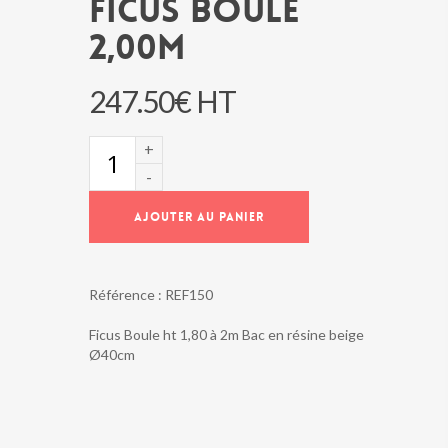
FICUS BOULE
2,00M
247.50
€
HT
quantité
de
FICUS
BOULE
AJOUTER AU PANIER
2,00M
Référence :
REF150
Ficus Boule ht 1,80 à 2m Bac en résine beige
Ø40cm