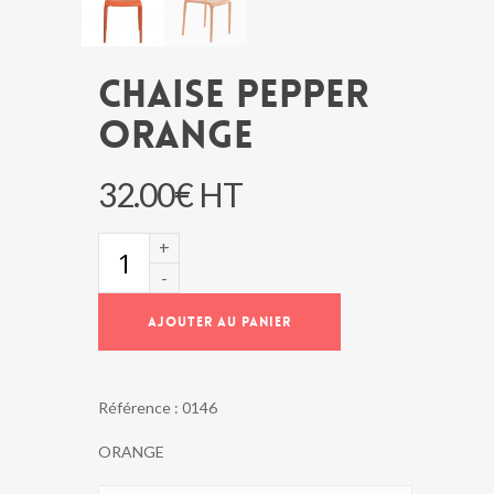
CHAISE PEPPER
ORANGE
32.00
€
HT
quantité
de
CHAISE
PEPPER
AJOUTER AU PANIER
ORANGE
Référence :
0146
ORANGE