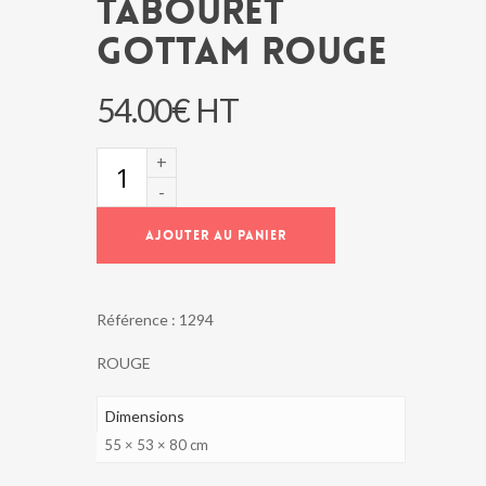
TABOURET
GOTTAM ROUGE
54.00
€
HT
quantité
de
TABOURET
GOTTAM
AJOUTER AU PANIER
ROUGE
Référence :
1294
ROUGE
Dimensions
55 × 53 × 80 cm