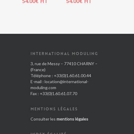
54.00
€
HT
54.00
€
HT
INTERNATIONAL MODULING
3, rue de Messy – 77410 CHARNY –
(France)
Téléphone : +33(0)1.60.61.00.44
E-mail :
location@international-
moduling.com
Fax : +33(0)1.60.61.07.70
MENTIONS LÉGALES
Consulter les
mentions légales