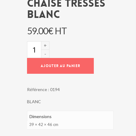
CHAISE TRESSES
BLANC
59.00
€
HT
quantité
de
CHAISE
TRESSES
AJOUTER AU PANIER
BLANC
Référence :
0194
BLANC
Dimensions
39 × 42 × 46 cm