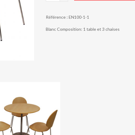
PROMO
ESSENTIEL
Référence :
EN100-1-1
1
TABLE
Blanc Composition: 1 table et 3 chaises
+
3
CHAISES