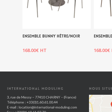
ENSEMBLE BUNNY HÊTRE/NOIR
ENSEMBLE
168.00
€
HT
168.00
€
INTERNATIONAL MODULING
NOUS SITU
3, rue de Messy – 77410 CHARNY – (France)
Téléphone : +33(0)1.60.61.00.44
E-mail :
location@international-moduling.com