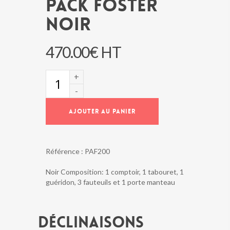
PACK FOSTER
NOIR
470.00
€
HT
quantité
de
PACK
FOSTER
AJOUTER AU PANIER
NOIR
Référence :
PAF200
Noir Composition: 1 comptoir, 1 tabouret, 1
guéridon, 3 fauteuils et 1 porte manteau
Déclinaisons