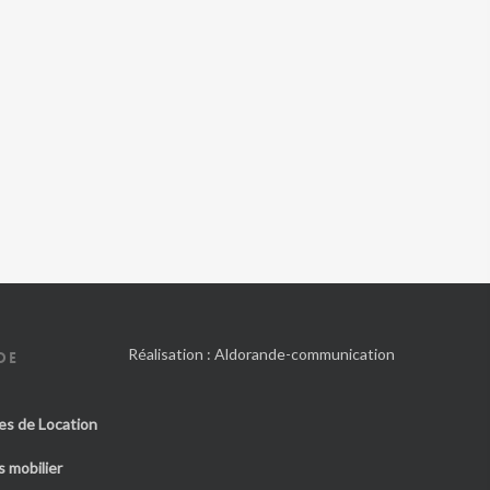
Réalisation :
Aldorande-communication
DE
es de Location
 mobilier