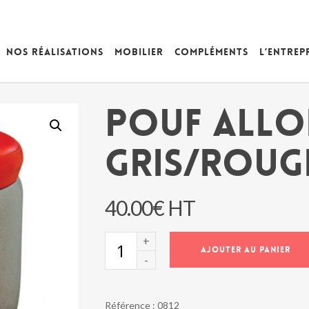
Nos réalisations
Mobilier
Compléments
L’entrep
POUF ALLO
GRIS/ROUG
40.00
€
HT
quantité
AJOUTER AU PANIER
de
POUF
ALLOHA
GRIS/ROUGE
Référence :
0812