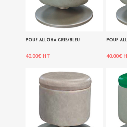
POUF ALLOHA GRIS/BLEU
POUF AL
40.00
€
HT
40.00
€
H