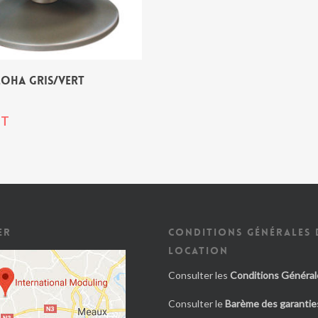
OHA GRIS/VERT
T
ER
CONDITIONS GÉNÉRALES 
LOCATION
Consulter les
Conditions Général
Consulter le
Barème des garanties