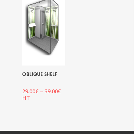
OBLIQUE SHELF
Price
29.00
€
–
39.00
€
range:
HT
29.00€
through
39.00€